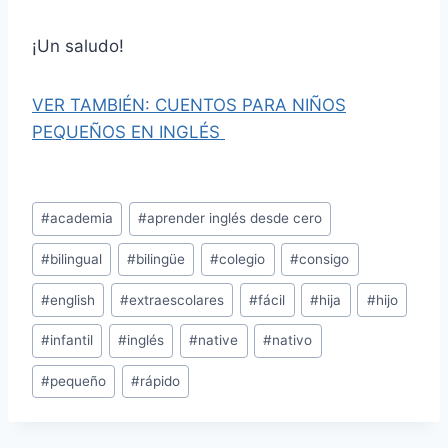
¡Un saludo!
VER TAMBIÉN: CUENTOS PARA NIÑOS
PEQUEÑOS EN INGLÉS
Etiquetas
#
academia
#
aprender inglés desde cero
de
#
bilingual
#
bilingüe
#
colegio
#
consigo
la
entrada:
#
english
#
extraescolares
#
fácil
#
hija
#
hijo
#
infantil
#
inglés
#
native
#
nativo
#
pequeño
#
rápido