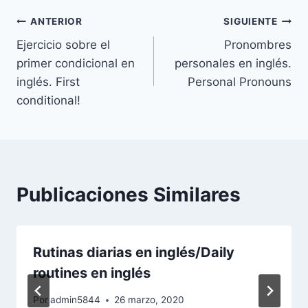
Navegación
ANTERIOR
SIGUIENTE
Ejercicio sobre el
Pronombres
de
primer condicional en
personales en inglés.
entradas
inglés. First
Personal Pronouns
conditional!
Publicaciones Similares
Rutinas diarias en inglés/Daily
routines en inglés
Por
admin5844
26 marzo, 2020