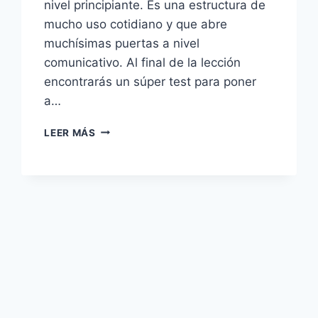
nivel principiante. Es una estructura de
mucho uso cotidiano y que abre
muchísimas puertas a nivel
comunicativo. Al final de la lección
encontrarás un súper test para poner
a…
EL
LEER MÁS
FUTURO
EN
INGLÉS
CON
«GOING
TO»