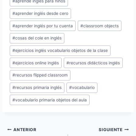
#
aprende inglés para niños
la
entrada:
#
aprender inglés desde cero
#
aprender inglés por tu cuenta
#
classroom objects
#
cosas del cole en inglés
#
ejercicios inglés vocabulario objetos de la clase
#
ejercicios online inglés
#
recursos didácticos inglés
#
recursos flipped classroom
#
recursos primaria inglés
#
vocabulario
#
vocabulario primaria objetos del aula
Navegación
ANTERIOR
SIGUIENTE