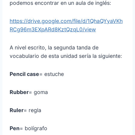
podemos encontrar en un aula de inglés:
https://drive.google.com/file/d/1QhaQYyaVKh
RCg96m3EXpARd8KztQzqL0/view
A nivel escrito, la segunda tanda de
vocabulario de esta unidad sería la siguiente:
Pencil case
= estuche
Rubber
= goma
Ruler
= regla
Pen
= bolígrafo