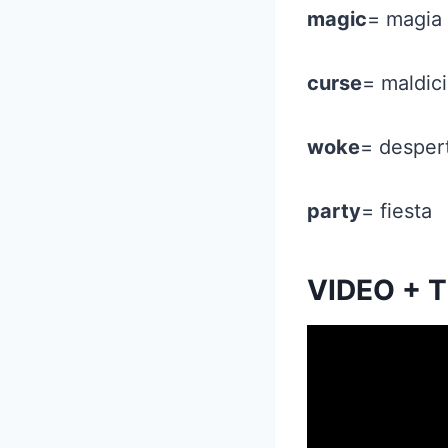
magic
= magia
curse
= maldic
woke
= desper
party
= fiesta
VIDEO + 