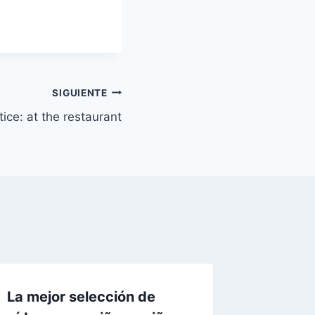
SIGUIENTE
ice: at the restaurant
La mejor selección de
La mejo