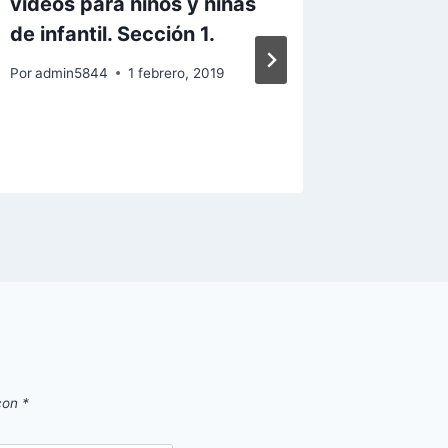
vídeos para niños y niñas
oposici
de infantil. Sección 1.
Murcia
para el
Por
admin5844
1 febrero, 2019
2026
Por
admin
 con
*