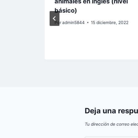
 niñas
animales en inglés (nivel
ria.
básico)
 2019
Por
admin5844
15 diciembre, 2022
Deja una resp
Tu dirección de correo ele