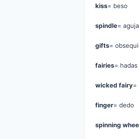
kiss
= beso
spindle
= aguja
gifts
= obsequi
fairies
= hadas
wicked fairy
=
finger
= dedo
spinning whee