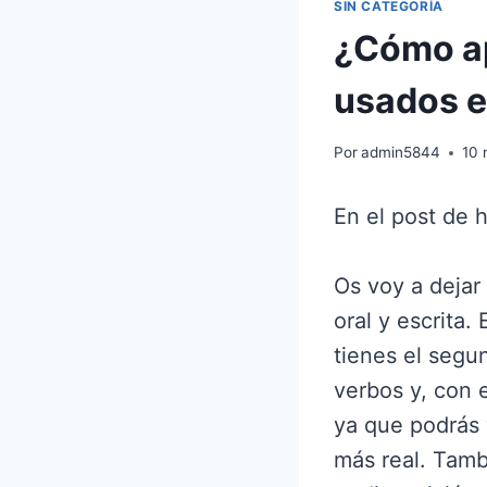
SIN CATEGORÍA
¿Cómo ap
usados e
Por
admin5844
10 
En el post de 
Os voy a dejar
oral y escrita.
tienes el segu
verbos y, con 
ya que podrás 
más real. Tamb