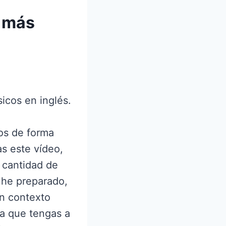
y más
icos en inglés.
cos de forma
as este vídeo,
 cantidad de
e he preparado,
un contexto
ra que tengas a