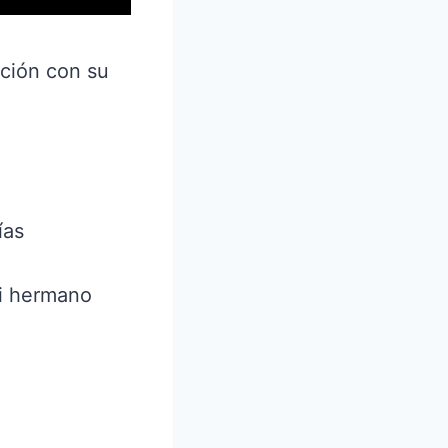
cción con su
ías
mi hermano