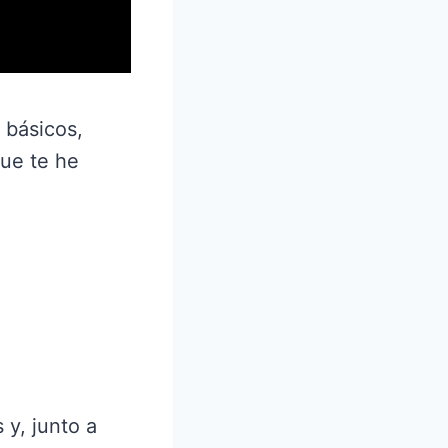
 básicos,
que te he
 y, junto a