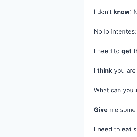
I don’t
know
: 
No lo intentes
I need to
get
t
I
think
you are 
What can you
Give
me some 
I
need
to
eat
s