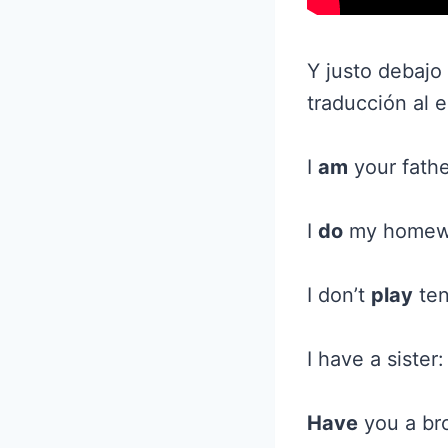
Y justo debajo 
traducción al 
I
am
your fathe
I
do
my homewor
I don’t
play
ten
I have a siste
Have
you a br