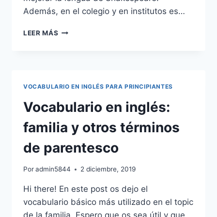
Además, en el colegio y en institutos es…
LAS
LEER MÁS
MEJORES
FRASES
CÉLEBRES
EN
INGLÉS
VOCABULARIO EN INGLÉS PARA PRINCIPIANTES
DE
TODOS
Vocabulario en inglés:
LOS
TIEMPOS
familia y otros términos
de parentesco
Por
admin5844
2 diciembre, 2019
Hi there! En este post os dejo el
vocabulario básico más utilizado en el topic
de la familia. Espero que os sea útil y que