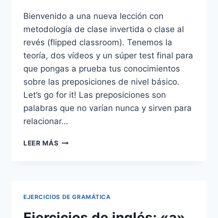
Bienvenido a una nueva lección con
metodología de clase invertida o clase al
revés (flipped classroom). Tenemos la
teoría, dos vídeos y un súper test final para
que pongas a prueba tus conocimientos
sobre las preposiciones de nivel básico.
Let’s go for it! Las preposiciones son
palabras que no varían nunca y sirven para
relacionar…
PREPOSICIONES
LEER MÁS
EN
INGLÉS
PARA
PRINCIPIANTES:
VÍDEO
EJERCICIOS DE GRAMÁTICA
MÁS
TEST
Ejercicios de inglés: «a»