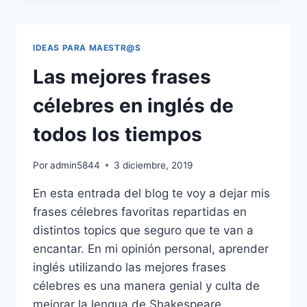
INGLÉS
CON
EXPRESIONES
IDEAS PARA MAESTR@S
Y
VOCABULARIO
Las mejores frases
PARA
UTILIZAR
célebres en inglés de
EN
UN
todos los tiempos
RESTAURANTE-
DIALOGUE
Por
admin5844
3 diciembre, 2019
AT
THE
En esta entrada del blog te voy a dejar mis
RESTAURANT
frases célebres favoritas repartidas en
distintos topics que seguro que te van a
encantar. En mi opinión personal, aprender
inglés utilizando las mejores frases
célebres es una manera genial y culta de
mejorar la lengua de Shakespeare.