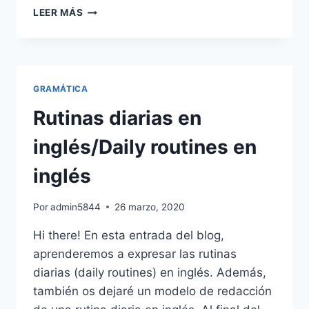
EJERCICIOS
LEER MÁS
DE
INGLÉS
ONLINE
PARA
PRINCIPIANTES:PRIMARIA,
GRAMÁTICA
ESO,
BACHILLER.
Rutinas diarias en
inglés/Daily routines en
inglés
Por
admin5844
26 marzo, 2020
Hi there! En esta entrada del blog,
aprenderemos a expresar las rutinas
diarias (daily routines) en inglés. Además,
también os dejaré un modelo de redacción