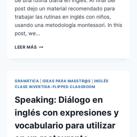
de una rutina diaria en inglés. Al final del
post dejo un material recomendado para
trabajar las rutinas en inglés con niños,
usando una metodología montessori. In this
post, we…
RUTINAS
LEER MÁS
DIARIAS
EN
INGLÉS/DAILY
ROUTINES
EN
GRAMÁTICA
|
IDEAS PARA MAESTR@S
|
INGLÉS
INGLÉS
CLASE INVERTIDA-FLIPPED CLASSROOM
Speaking: Diálogo en
inglés con expresiones y
vocabulario para utilizar