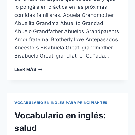
lo pongáis en práctica en las próximas
comidas familiares. Abuela Grandmother
Abuelita Grandma Abuelito Grandad
Abuelo Grandfather Abuelos Grandparents
Amor fraternal Brotherly love Antepasados
Ancestors Bisabuela Great-grandmother
Bisabuelo Great-grandfather Cuñada…
VOCABULARIO
LEER MÁS
EN
INGLÉS:
FAMILIA
Y
OTROS
VOCABULARIO EN INGLÉS PARA PRINCIPIANTES
TÉRMINOS
DE
Vocabulario en inglés:
PARENTESCO
salud