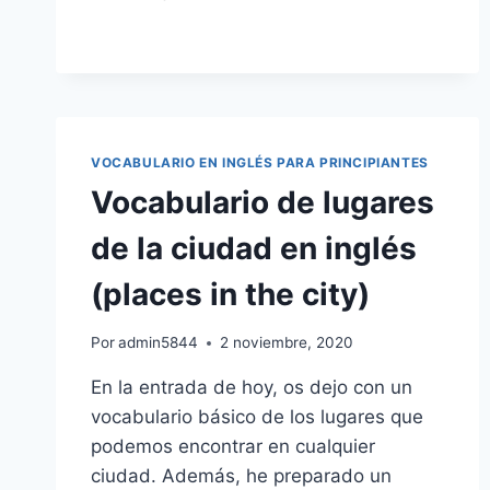
Y
USOS:
THERE
WAS
Y
THERE
WERE
VOCABULARIO EN INGLÉS PARA PRINCIPIANTES
EN
Vocabulario de lugares
INGLÉS
(HABÍA)
de la ciudad en inglés
(places in the city)
Por
admin5844
2 noviembre, 2020
En la entrada de hoy, os dejo con un
vocabulario básico de los lugares que
podemos encontrar en cualquier
ciudad. Además, he preparado un