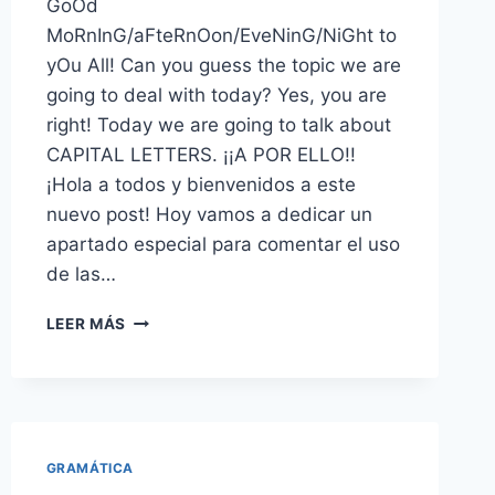
GoOd
MoRnInG/aFteRnOon/EveNinG/NiGht to
yOu All! Can you guess the topic we are
going to deal with today? Yes, you are
right! Today we are going to talk about
CAPITAL LETTERS. ¡¡A POR ELLO!!
¡Hola a todos y bienvenidos a este
nuevo post! Hoy vamos a dedicar un
apartado especial para comentar el uso
de las…
▷
LEER MÁS
EL
USO
DE
LAS
MAYÚSCULAS
EN
GRAMÁTICA
INGLÉS