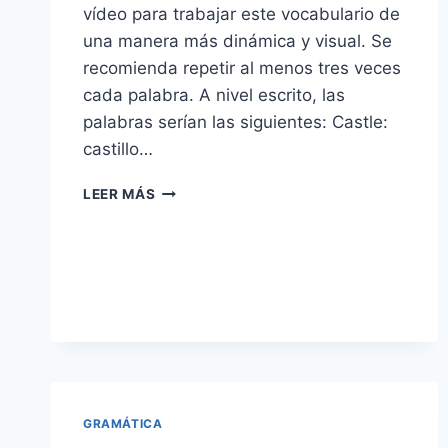
vídeo para trabajar este vocabulario de
una manera más dinámica y visual. Se
recomienda repetir al menos tres veces
cada palabra. A nivel escrito, las
palabras serían las siguientes: Castle:
castillo…
VOCABULARIO
LEER MÁS
DE
LUGARES
DE
LA
CIUDAD
EN
INGLÉS
(PLACES
IN
THE
CITY)
GRAMÁTICA