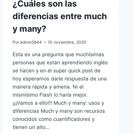
¿Cuáles son las
✅
(CAPITAL
diferencias entre much
LETTERS)
y many?
Por
admin5844
10 noviembre, 2020
Esta es una pregunta que muchísimas
personas que están aprendiendo inglés
se hacen y en el super quick post de
hoy esperamos darle respuesta de una
manera rápida y amena. Ni el
mismísimo Flash lo haría mejor.
¡¡¡Vamos a ello!!! Much y many: usos y
diferencias Much y many son recursos
conocidos como cuantificadores y
tienen un alto…