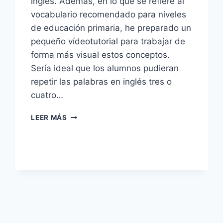
inglés. Además, en lo que se refiere al
vocabulario recomendado para niveles
de educación primaria, he preparado un
pequeño vídeotutorial para trabajar de
forma más visual estos conceptos.
Sería ideal que los alumnos pudieran
repetir las palabras en inglés tres o
cuatro…
EL
LEER MÁS
VOCABULARIO
DE
LA
FAMILIA
EN
INGLÉS
(FAMILY
VOCABULARY
FOR
KIDS)