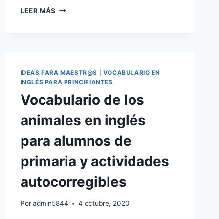
¿CUÁLES
LEER MÁS
SON
LAS
DIFERENCIAS
ENTRE
MUCH
Y
IDEAS PARA MAESTR@S
|
VOCABULARIO EN
MANY?
INGLÉS PARA PRINCIPIANTES
Vocabulario de los
animales en inglés
para alumnos de
primaria y actividades
autocorregibles
Por
admin5844
4 octubre, 2020