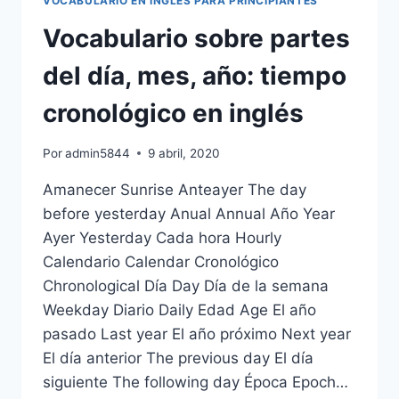
VOCABULARIO EN INGLÉS PARA PRINCIPIANTES
2023
✅⭐⭐⭐⭐⭐
Vocabulario sobre partes
del día, mes, año: tiempo
cronológico en inglés
Por
admin5844
9 abril, 2020
Amanecer Sunrise Anteayer The day
before yesterday Anual Annual Año Year
Ayer Yesterday Cada hora Hourly
Calendario Calendar Cronológico
Chronological Día Day Día de la semana
Weekday Diario Daily Edad Age El año
pasado Last year El año próximo Next year
El día anterior The previous day El día
siguiente The following day Época Epoch…