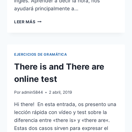
inglés. Aprender a decir la hora, nos
ayudará principalmente a…
LAS
LEER MÁS
HORAS
EN
INGLÉS.
THE
TIME
EJERCICIOS DE GRAMÁTICA
IN
ENGLISH.
There is and There are
online test
Por
admin5844
2 abril, 2019
Hi there! En esta entrada, os presento una
lección rápida con vídeo y test sobre la
diferencia entre «there is» y «there are«.
Estas dos casos sirven para expresar el