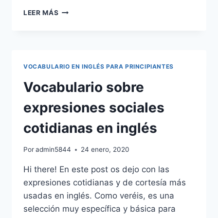
VOCABULARIO
LEER MÁS
SOBRE
PARTES
DEL
DÍA,
MES,
VOCABULARIO EN INGLÉS PARA PRINCIPIANTES
AÑO:
TIEMPO
Vocabulario sobre
CRONOLÓGICO
EN
expresiones sociales
INGLÉS
cotidianas en inglés
Por
admin5844
24 enero, 2020
Hi there! En este post os dejo con las
expresiones cotidianas y de cortesía más
usadas en inglés. Como veréis, es una
selección muy específica y básica para