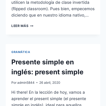
utilicen la metodología de clase invertida
(flipped classroom). Pues bien, empecemos
diciendo que en nuestro idioma nativo,…
EL
LEER MÁS
GÉNERO
DE
LOS
SUSTANTIVOS
EN
GRAMÁTICA
INGLÉS.
LOS
Presente simple en
4
TIPOS.
inglés: present simple
Por
admin5844
26 abril, 2020
Hi there! En la lección de hoy, vamos a
aprender el present simple (el presente
simple en inglés), ideal para aquellos