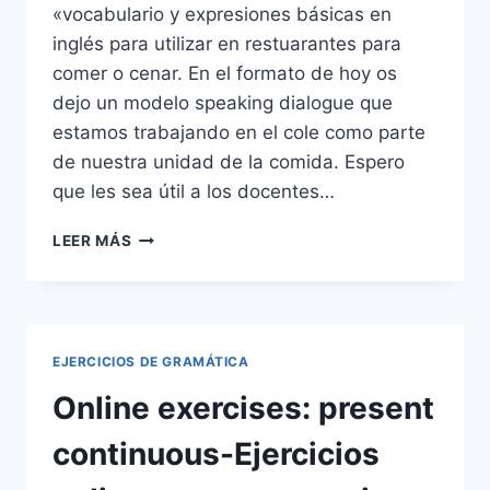
«vocabulario y expresiones básicas en
inglés para utilizar en restuarantes para
comer o cenar. En el formato de hoy os
dejo un modelo speaking dialogue que
estamos trabajando en el cole como parte
de nuestra unidad de la comida. Espero
que les sea útil a los docentes…
SPEAKING:
LEER MÁS
DIÁLOGO
EN
INGLÉS
CON
EXPRESIONES
EJERCICIOS DE GRAMÁTICA
Y
VOCABULARIO
Online exercises: present
PARA
UTILIZAR
continuous-Ejercicios
EN
UN