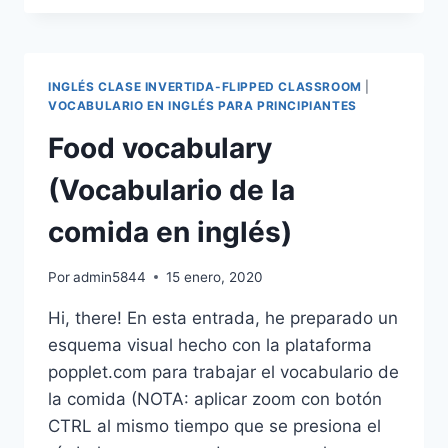
PRESENT
CONTINUOUS-
EJERCICIOS
ONLINE
INGLÉS CLASE INVERTIDA-FLIPPED CLASSROOM
|
PRESENTE
VOCABULARIO EN INGLÉS PARA PRINCIPIANTES
CONTINUO
Food vocabulary
EN
INGLÉS
(Vocabulario de la
comida en inglés)
Por
admin5844
15 enero, 2020
Hi, there! En esta entrada, he preparado un
esquema visual hecho con la plataforma
popplet.com para trabajar el vocabulario de
la comida (NOTA: aplicar zoom con botón
CTRL al mismo tiempo que se presiona el