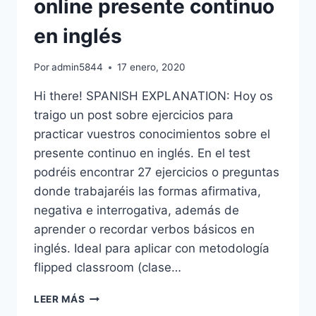
online presente continuo
RESTAURANTE-
DIALOGUE
en inglés
AT
THE
Por
admin5844
17 enero, 2020
RESTAURANT
Hi there! SPANISH EXPLANATION: Hoy os
traigo un post sobre ejercicios para
practicar vuestros conocimientos sobre el
presente continuo en inglés. En el test
podréis encontrar 27 ejercicios o preguntas
donde trabajaréis las formas afirmativa,
negativa e interrogativa, además de
aprender o recordar verbos básicos en
inglés. Ideal para aplicar con metodología
flipped classroom (clase…
ONLINE
LEER MÁS
EXERCISES: