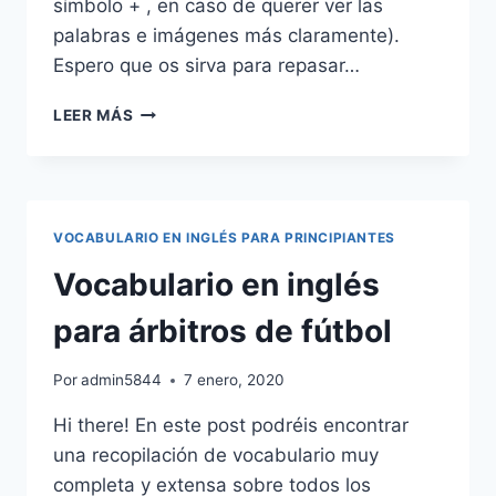
símbolo + , en caso de querer ver las
palabras e imágenes más claramente).
Espero que os sirva para repasar…
FOOD
LEER MÁS
VOCABULARY
(VOCABULARIO
DE
LA
COMIDA
VOCABULARIO EN INGLÉS PARA PRINCIPIANTES
EN
INGLÉS)
Vocabulario en inglés
para árbitros de fútbol
Por
admin5844
7 enero, 2020
Hi there! En este post podréis encontrar
una recopilación de vocabulario muy
completa y extensa sobre todos los