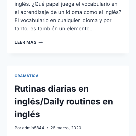
inglés. ¿Qué papel juega el vocabulario en
el aprendizaje de un idioma como el inglés?
El vocabulario en cualquier idioma y por
tanto, es también un elemento…
LISTAS
LEER MÁS
VOCABULARIO
APRENDER
INGLÉS:
NIVEL
BÁSICO,
GRAMÁTICA
INTERMEDIO
Y
Rutinas diarias en
AVANZADO
inglés/Daily routines en
inglés
Por
admin5844
26 marzo, 2020