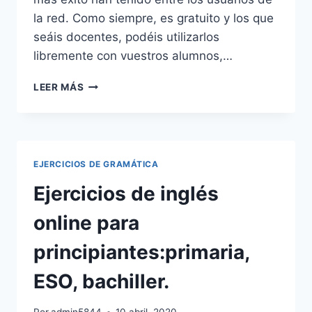
la red. Como siempre, es gratuito y los que
seáis docentes, podéis utilizarlos
libremente con vuestros alumnos,…
LECCIONES
LEER MÁS
DE
GRAMÁTICA
INGLESA
CURSO
INGLÉS
EJERCICIOS DE GRAMÁTICA
2023
✅⭐⭐⭐⭐⭐
Ejercicios de inglés
online para
principiantes:primaria,
ESO, bachiller.