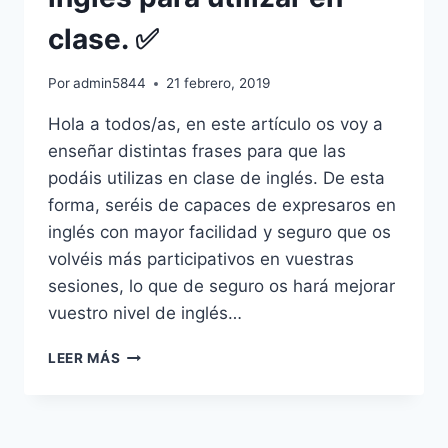
SALA
clase. ✅
DE
ORDENADORES
Y
Por
admin5844
21 febrero, 2019
DESARROLLAR
PROYECTOS
Hola a todos/as, en este artículo os voy a
BASADOS
enseñar distintas frases para que las
EN
podáis utilizas en clase de inglés. De esta
EL
USO
forma, seréis de capaces de expresaros en
DE
inglés con mayor facilidad y seguro que os
LAS
volvéis más participativos en vuestras
TIC
sesiones, lo que de seguro os hará mejorar
vuestro nivel de inglés…
✅
LEER MÁS
LAS
MEJORES
FRASES
DE