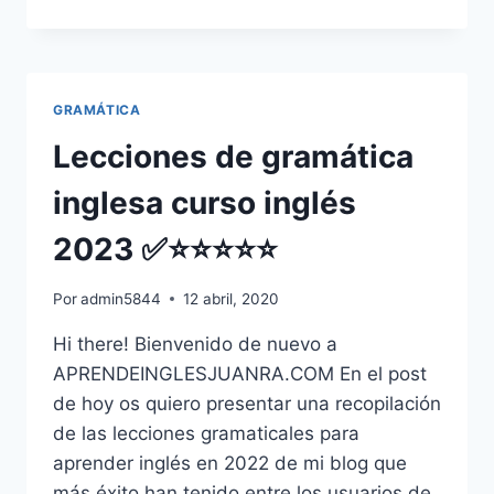
VOCABULARIO
APRENDER
INGLÉS:
NIVEL
BÁSICO,
GRAMÁTICA
INTERMEDIO
Y
Lecciones de gramática
AVANZADO
inglesa curso inglés
2023 ✅⭐⭐⭐⭐⭐
Por
admin5844
12 abril, 2020
Hi there! Bienvenido de nuevo a
APRENDEINGLESJUANRA.COM En el post
de hoy os quiero presentar una recopilación
de las lecciones gramaticales para
aprender inglés en 2022 de mi blog que
más éxito han tenido entre los usuarios de