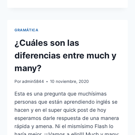
NÚMEROS
EN
INGLÉS
FÁCIL
Y
GRAMÁTICA
RÁPIDO
¿Cuáles son las
diferencias entre much y
many?
Por
admin5844
10 noviembre, 2020
Esta es una pregunta que muchísimas
personas que están aprendiendo inglés se
hacen y en el super quick post de hoy
esperamos darle respuesta de una manera
rápida y amena. Ni el mismísimo Flash lo
haría mejor. ¡¡¡Vamos a ello!!! Much y many: