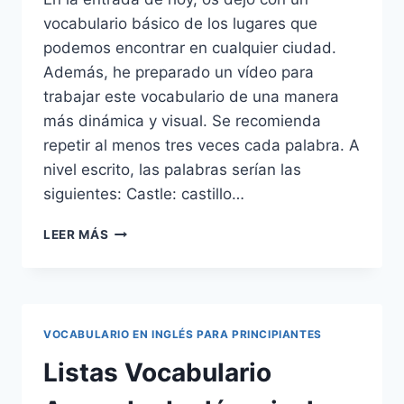
vocabulario básico de los lugares que
podemos encontrar en cualquier ciudad.
Además, he preparado un vídeo para
trabajar este vocabulario de una manera
más dinámica y visual. Se recomienda
repetir al menos tres veces cada palabra. A
nivel escrito, las palabras serían las
siguientes: Castle: castillo…
VOCABULARIO
LEER MÁS
DE
LUGARES
DE
LA
CIUDAD
VOCABULARIO EN INGLÉS PARA PRINCIPIANTES
EN
INGLÉS
Listas Vocabulario
(PLACES
IN