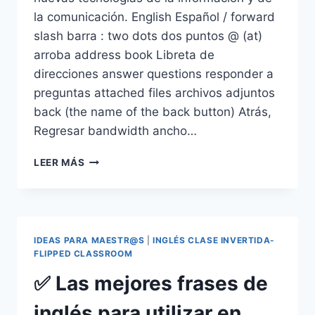
la comunicación. English Español / forward
slash barra : two dots dos puntos @ (at)
arroba address book Libreta de
direcciones answer questions responder a
preguntas attached files archivos adjuntos
back (the name of the back button) Atrás,
Regresar bandwidth ancho…
VOCABULARIO
LEER MÁS
EN
INGLÉS:
TÉRMINOS/PALABRAS
PARA
TRABAJAR
IDEAS PARA MAESTR@S
|
INGLÉS CLASE INVERTIDA-
CON
FLIPPED CLASSROOM
TUS
✅ Las mejores frases de
ALUMNOS
EN
inglés para utilizar en
LA