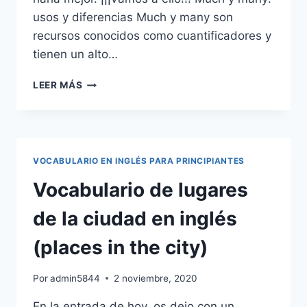
usos y diferencias Much y many son
recursos conocidos como cuantificadores y
tienen un alto…
¿CUÁLES
LEER MÁS
SON
LAS
DIFERENCIAS
ENTRE
MUCH
VOCABULARIO EN INGLÉS PARA PRINCIPIANTES
Y
MANY?
Vocabulario de lugares
de la ciudad en inglés
(places in the city)
Por
admin5844
2 noviembre, 2020
En la entrada de hoy, os dejo con un