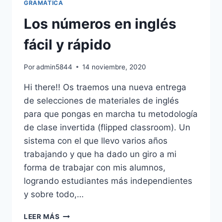
GRAMÁTICA
THERE
WERE
Los números en inglés
EN
INGLÉS
fácil y rápido
(HABÍA)
Por
admin5844
14 noviembre, 2020
Hi there!! Os traemos una nueva entrega
de selecciones de materiales de inglés
para que pongas en marcha tu metodología
de clase invertida (flipped classroom). Un
sistema con el que llevo varios años
trabajando y que ha dado un giro a mi
forma de trabajar con mis alumnos,
logrando estudiantes más independientes
y sobre todo,…
LOS
LEER MÁS