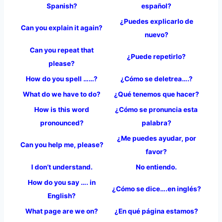
Spanish?
español?
¿Puedes explicarlo de
Can you explain it again?
nuevo?
Can you repeat that
¿Puede repetirlo?
please?
How do you spell ……?
¿Cómo se deletrea….?
What do we have to do?
¿Qué tenemos que hacer?
How is this word
¿Cómo se pronuncia esta
pronounced?
palabra?
¿Me puedes ayudar, por
Can you help me, please?
favor?
I don’t understand.
No entiendo.
How do you say …. in
¿Cómo se dice….en inglés?
English?
What page are we on?
¿En qué página estamos?