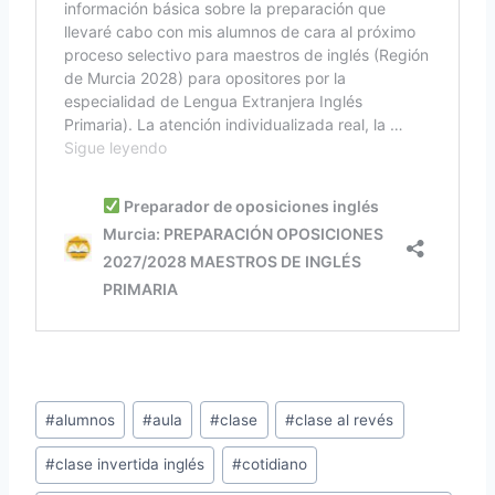
Etiquetas
#
alumnos
#
aula
#
clase
#
clase al revés
de
#
clase invertida inglés
#
cotidiano
la