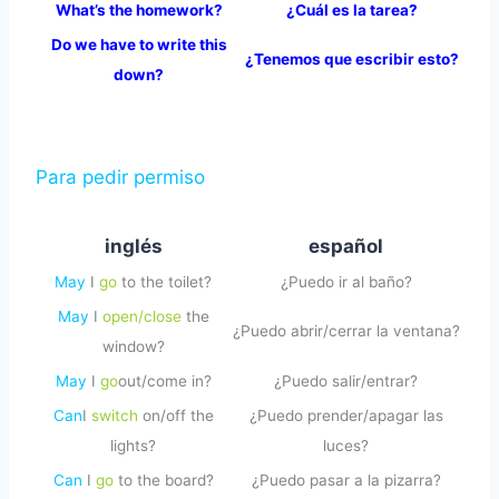
What’s the homework?
¿Cuál es la tarea?
Do we have to write this
¿Tenemos que escribir esto?
down?
Para pedir permiso
inglés
español
May
I
go
to the toilet?
¿Puedo ir al baño?
May
I
open/close
the
¿Puedo abrir/cerrar la ventana?
window?
May
I
go
out/come in?
¿Puedo salir/entrar?
Can
I
switch
on/off the
¿Puedo prender/apagar las
lights?
luces?
Can
I
go
to the board?
¿Puedo pasar a la pizarra?