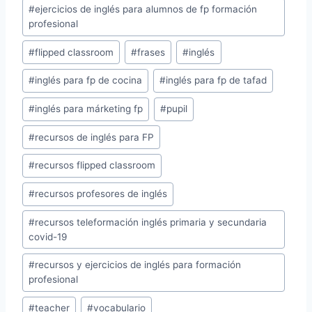
entrada:
#
ejercicios de inglés para alumnos de fp formación
profesional
#
flipped classroom
#
frases
#
inglés
#
inglés para fp de cocina
#
inglés para fp de tafad
#
inglés para márketing fp
#
pupil
#
recursos de inglés para FP
#
recursos flipped classroom
#
recursos profesores de inglés
#
recursos teleformación inglés primaria y secundaria
covid-19
#
recursos y ejercicios de inglés para formación
profesional
#
teacher
#
vocabulario