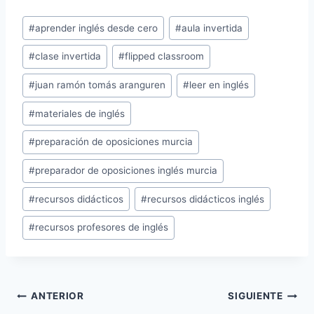
Etiquetas
#
aprender inglés desde cero
#
aula invertida
de
#
clase invertida
#
flipped classroom
la
entrada:
#
juan ramón tomás aranguren
#
leer en inglés
#
materiales de inglés
#
preparación de oposiciones murcia
#
preparador de oposiciones inglés murcia
#
recursos didácticos
#
recursos didácticos inglés
#
recursos profesores de inglés
Navegación
ANTERIOR
SIGUIENTE