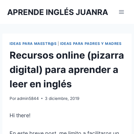
Saltar
APRENDE INGLÉS JUANRA
al
contenido
IDEAS PARA MAESTR@S
|
IDEAS PARA PADRES Y MADRES
Recursos online (pizarra
digital) para aprender a
leer en inglés
Por
admin5844
3 diciembre, 2019
Hi there!
En este breve post, me limito a facilitaros un