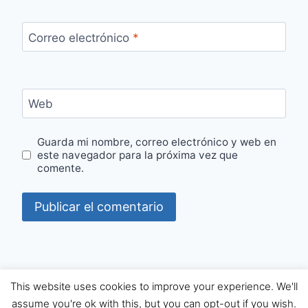
Correo electrónico
*
Web
Guarda mi nombre, correo electrónico y web en
este navegador para la próxima vez que
comente.
© 2026 APRENDE INGLÉS JUANRA - Tema para
This website uses cookies to improve your experience. We'll
WordPress por
Kadence WP
assume you're ok with this, but you can opt-out if you wish.