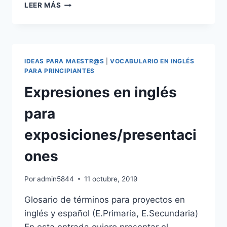
VOCABULARIO
LEER MÁS
BÁSICO
Y
EXPRESIONES
COTIDIANAS
EN
IDEAS PARA MAESTR@S
|
VOCABULARIO EN INGLÉS
INGLÉS
PARA PRINCIPIANTES
LECCIÓN
Expresiones en inglés
1:
EDUCACIÓN
para
PRIMARIA
exposiciones/presentaci
ones
Por
admin5844
11 octubre, 2019
Glosario de términos para proyectos en
inglés y español (E.Primaria, E.Secundaria)
En esta entrada quiero presentar el