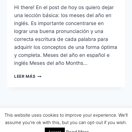
Hi there! En el post de hoy os quiero dejar
una lección básica: los meses del año en
inglés. Es importante concentrarse en
lograr una buena pronunciación y una
correcta escritura de cada palabra para
adquirir los conceptos de una forma óptima
y completa. Meses del año en español e
inglés Meses del año Months…
MESES
LEER MÁS
DEL
AÑO
EN
INGLÉS
© 2026 APRENDE INGLÉS JUANRA - Tema para
This website uses cookies to improve your experience. We'll
WordPress por
Kadence WP
assume you're ok with this, but you can opt-out if you wish.
Read More