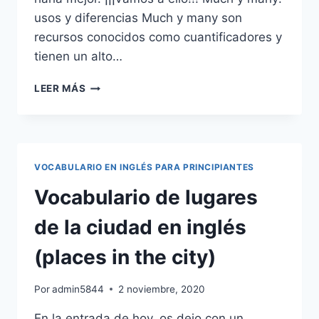
usos y diferencias Much y many son
recursos conocidos como cuantificadores y
tienen un alto…
¿CUÁLES
LEER MÁS
SON
LAS
DIFERENCIAS
ENTRE
MUCH
VOCABULARIO EN INGLÉS PARA PRINCIPIANTES
Y
MANY?
Vocabulario de lugares
de la ciudad en inglés
(places in the city)
Por
admin5844
2 noviembre, 2020
En la entrada de hoy, os dejo con un