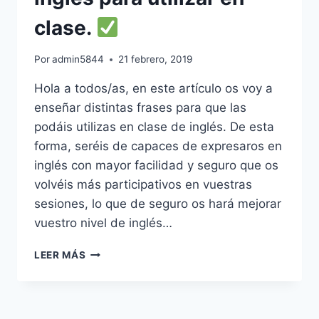
SALA
clase.
DE
ORDENADORES
Y
Por
admin5844
21 febrero, 2019
DESARROLLAR
PROYECTOS
Hola a todos/as, en este artículo os voy a
BASADOS
enseñar distintas frases para que las
EN
podáis utilizas en clase de inglés. De esta
EL
USO
forma, seréis de capaces de expresaros en
DE
inglés con mayor facilidad y seguro que os
LAS
volvéis más participativos en vuestras
TIC
sesiones, lo que de seguro os hará mejorar
vuestro nivel de inglés…
LEER MÁS
LAS
MEJORES
FRASES
DE