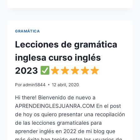
VOCABULARIO
APRENDER
INGLÉS:
NIVEL
BÁSICO,
GRAMÁTICA
INTERMEDIO
Y
Lecciones de gramática
AVANZADO
inglesa curso inglés
2023
Por
admin5844
12 abril, 2020
Hi there! Bienvenido de nuevo a
APRENDEINGLESJUANRA.COM En el post
de hoy os quiero presentar una recopilación
de las lecciones gramaticales para
aprender inglés en 2022 de mi blog que
más éxito han tenido entre los usuarios de