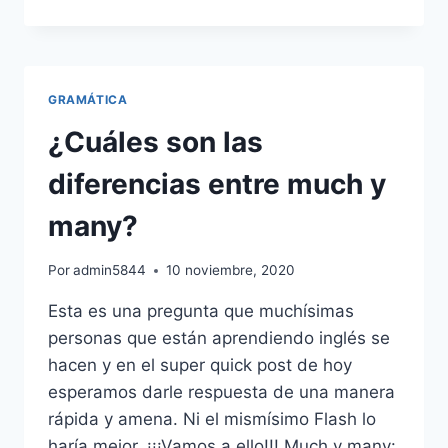
NÚMEROS
EN
INGLÉS
FÁCIL
Y
GRAMÁTICA
RÁPIDO
¿Cuáles son las
diferencias entre much y
many?
Por
admin5844
10 noviembre, 2020
Esta es una pregunta que muchísimas
personas que están aprendiendo inglés se
hacen y en el super quick post de hoy
esperamos darle respuesta de una manera
rápida y amena. Ni el mismísimo Flash lo
haría mejor. ¡¡¡Vamos a ello!!! Much y many: