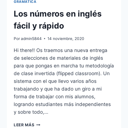
GRAMÁTICA
THERE
WERE
Los números en inglés
EN
INGLÉS
fácil y rápido
(HABÍA)
Por
admin5844
14 noviembre, 2020
Hi there!! Os traemos una nueva entrega
de selecciones de materiales de inglés
para que pongas en marcha tu metodología
de clase invertida (flipped classroom). Un
sistema con el que llevo varios años
trabajando y que ha dado un giro a mi
forma de trabajar con mis alumnos,
logrando estudiantes más independientes
y sobre todo,…
LOS
LEER MÁS