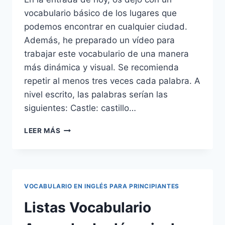
vocabulario básico de los lugares que
podemos encontrar en cualquier ciudad.
Además, he preparado un vídeo para
trabajar este vocabulario de una manera
más dinámica y visual. Se recomienda
repetir al menos tres veces cada palabra. A
nivel escrito, las palabras serían las
siguientes: Castle: castillo…
VOCABULARIO
LEER MÁS
DE
LUGARES
DE
LA
CIUDAD
VOCABULARIO EN INGLÉS PARA PRINCIPIANTES
EN
INGLÉS
Listas Vocabulario
(PLACES
IN