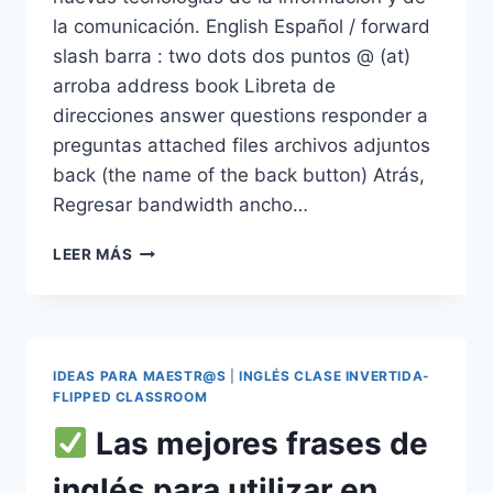
la comunicación. English Español / forward
slash barra : two dots dos puntos @ (at)
arroba address book Libreta de
direcciones answer questions responder a
preguntas attached files archivos adjuntos
back (the name of the back button) Atrás,
Regresar bandwidth ancho…
VOCABULARIO
LEER MÁS
EN
INGLÉS:
TÉRMINOS/PALABRAS
PARA
TRABAJAR
IDEAS PARA MAESTR@S
|
INGLÉS CLASE INVERTIDA-
CON
FLIPPED CLASSROOM
TUS
Las mejores frases de
ALUMNOS
EN
inglés para utilizar en
LA