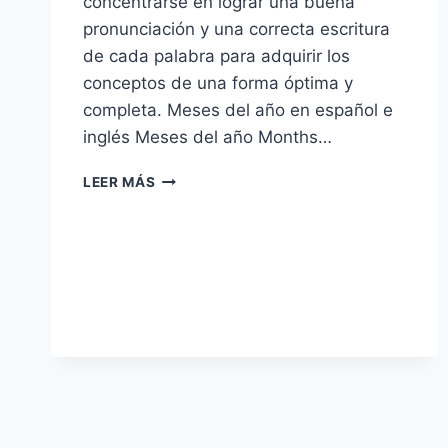
concentrarse en lograr una buena
pronunciación y una correcta escritura
de cada palabra para adquirir los
conceptos de una forma óptima y
completa. Meses del año en español e
inglés Meses del año Months…
MESES
LEER MÁS
DEL
AÑO
EN
INGLÉS