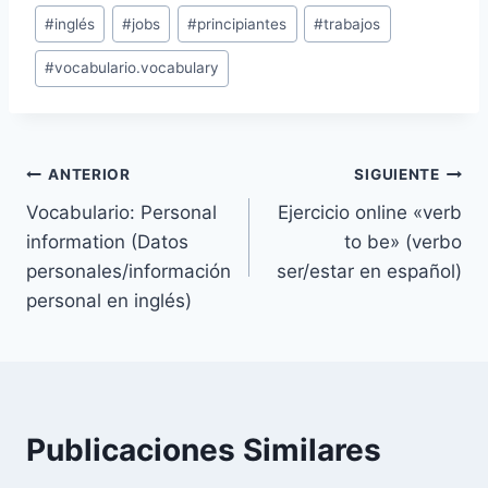
Etiquetas
#
inglés
#
jobs
#
principiantes
#
trabajos
de
#
vocabulario.vocabulary
la
entrada:
Navegación
ANTERIOR
SIGUIENTE
Vocabulario: Personal
Ejercicio online «verb
de
information (Datos
to be» (verbo
entradas
personales/información
ser/estar en español)
personal en inglés)
Publicaciones Similares