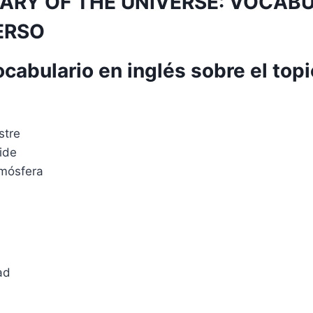
RY OF THE UNIVERSE: VOCAB
ERSO
ocabulario en inglés sobre el topi
stre
ide
mósfera
ad