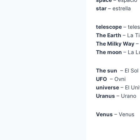
space
– espacio
star
– estrella
telescope
– tele
The Earth
– La Ti
The Milky Way
– 
The moon
– La L
The sun
– El Sol
UFO
– Ovni
universe
– El Un
Uranus
– Urano
Venus
– Venus