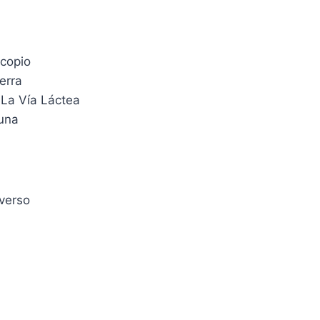
scopio
erra
La Vía Láctea
una
iverso