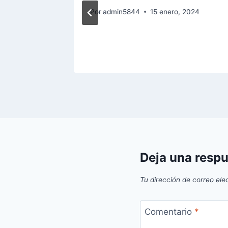
mbre, 2022
Por
admin5844
15 enero, 2024
Deja una resp
Tu dirección de correo ele
Comentario
*