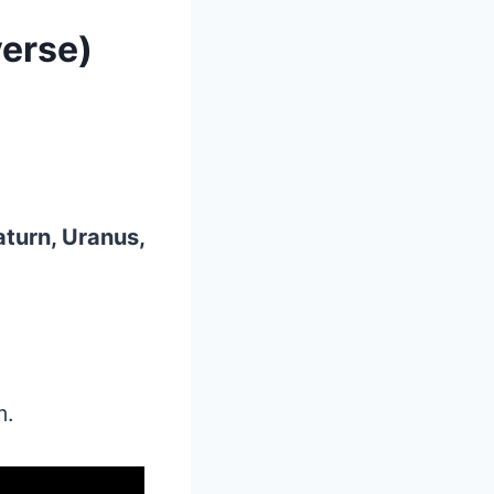
verse)
aturn, Uranus,
m.