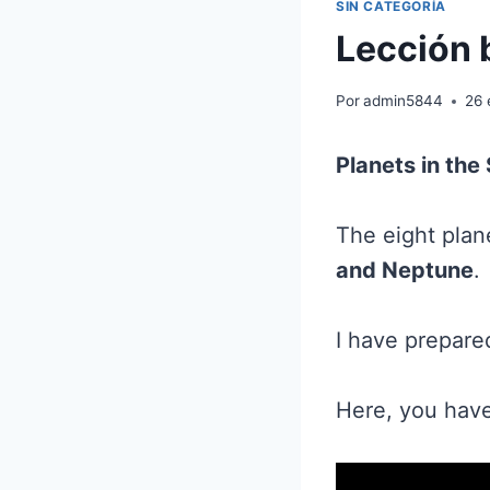
SIN CATEGORÍA
Lección b
Por
admin5844
26 
Planets in the
The eight plan
and Neptune
.
I have prepare
Here, you have