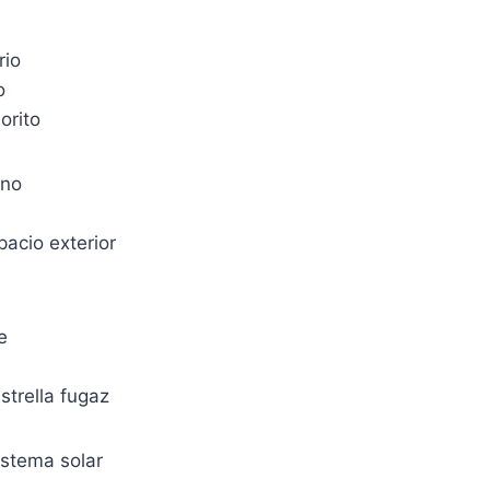
rio
o
orito
uno
acio exterior
e
strella fugaz
istema solar