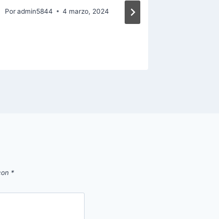
speakin
Por
admin5844
4 marzo, 2024
inglés:
Por
admin
 con
*