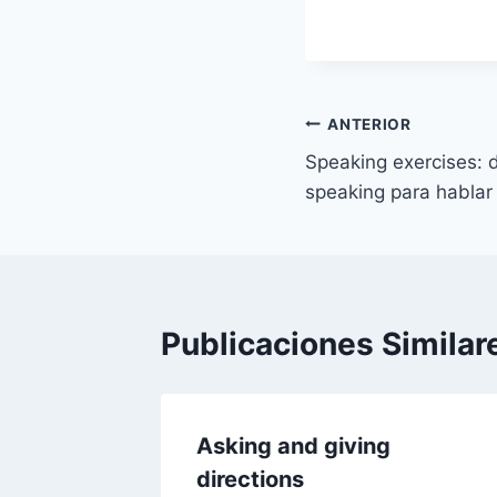
Navegación
ANTERIOR
Speaking exercises: d
de
speaking para hablar 
entradas
Publicaciones Similar
oesía
Asking and giving
a)
directions