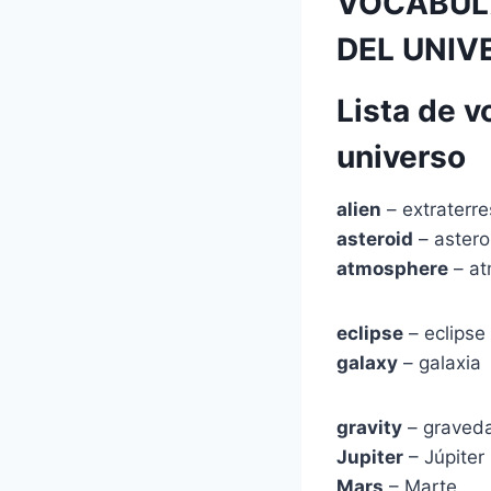
VOCABULA
DEL UNIV
Lista de v
universo
alien
– extraterre
asteroid
– astero
atmosphere
– at
eclipse
– eclipse
galaxy
– galaxia
gravity
– graved
Jupiter
– Júpiter
Mars
– Marte