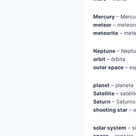
Mercury
– Mercu
meteor
– meteor
meteorite
– mete
Neptune
– Nept
orbit
– órbita
outer space
– esp
planet
– planeta
Satellite
– satélit
Saturn
– Saturno
shooting star
– e
solar system
– s