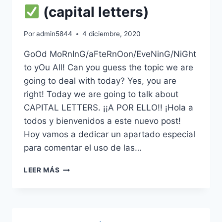
(capital letters)
Por
admin5844
4 diciembre, 2020
GoOd MoRnInG/aFteRnOon/EveNinG/NiGht
to yOu All! Can you guess the topic we are
going to deal with today? Yes, you are
right! Today we are going to talk about
CAPITAL LETTERS. ¡¡A POR ELLO!! ¡Hola a
todos y bienvenidos a este nuevo post!
Hoy vamos a dedicar un apartado especial
para comentar el uso de las…
▷
LEER MÁS
EL
USO
DE
LAS
MAYÚSCULAS