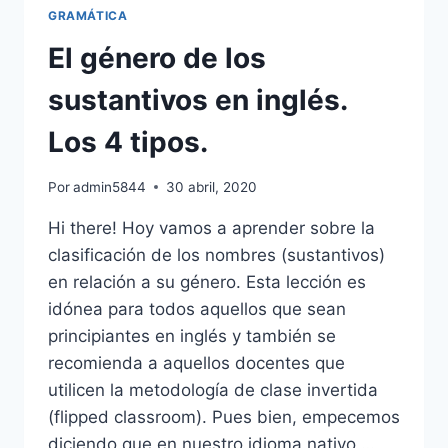
POSESIÓN
GRAMÁTICA
EN
INGLÉS
El género de los
sustantivos en inglés.
Los 4 tipos.
Por
admin5844
30 abril, 2020
Hi there! Hoy vamos a aprender sobre la
clasificación de los nombres (sustantivos)
en relación a su género. Esta lección es
idónea para todos aquellos que sean
principiantes en inglés y también se
recomienda a aquellos docentes que
utilicen la metodología de clase invertida
(flipped classroom). Pues bien, empecemos
diciendo que en nuestro idioma nativo,…