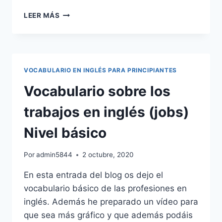
VOCABULARIO
LEER MÁS
DE
LUGARES
DE
LA
CIUDAD
VOCABULARIO EN INGLÉS PARA PRINCIPIANTES
EN
INGLÉS
Vocabulario sobre los
(PLACES
IN
trabajos en inglés (jobs)
THE
CITY)
Nivel básico
Por
admin5844
2 octubre, 2020
En esta entrada del blog os dejo el
vocabulario básico de las profesiones en
inglés. Además he preparado un vídeo para
que sea más gráfico y que además podáis