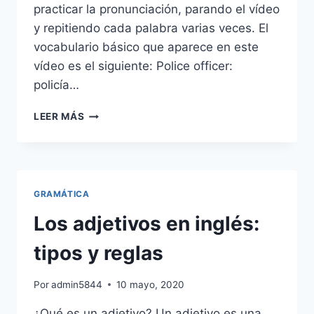
practicar la pronunciación, parando el vídeo
y repitiendo cada palabra varias veces. El
vocabulario básico que aparece en este
vídeo es el siguiente: Police officer:
policía…
VOCABULARIO
LEER MÁS
SOBRE
LOS
TRABAJOS
EN
INGLÉS
GRAMÁTICA
(JOBS)
NIVEL
Los adjetivos en inglés:
BÁSICO
tipos y reglas
Por
admin5844
10 mayo, 2020
¿Qué es un adjetivo? Un adjetivo es una