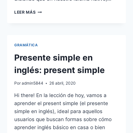
EL
LEER MÁS
GÉNERO
DE
LOS
SUSTANTIVOS
EN
GRAMÁTICA
INGLÉS.
LOS
Presente simple en
4
TIPOS.
inglés: present simple
Por
admin5844
26 abril, 2020
Hi there! En la lección de hoy, vamos a
aprender el present simple (el presente
simple en inglés), ideal para aquellos
usuarios que buscan formas sobre cómo
aprender inglés básico en casa o bien