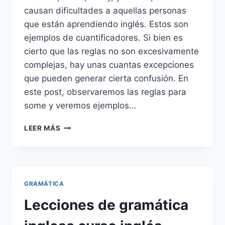
causan dificultades a aquellas personas
que están aprendiendo inglés. Estos son
ejemplos de cuantificadores. Si bien es
cierto que las reglas no son excesivamente
complejas, hay unas cuantas excepciones
que pueden generar cierta confusión. En
este post, observaremos las reglas para
some y veremos ejemplos…
SOME
LEER MÁS
Y
ANY:
LAS
DIFERENCIAS|
MUCH
GRAMÁTICA
Y
MANY
Lecciones de gramática