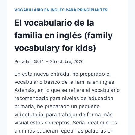
LA
CIUDAD
VOCABULARIO EN INGLÉS PARA PRINCIPIANTES
EN
INGLÉS
El vocabulario de la
(PLACES
IN
familia en inglés (family
THE
CITY)
vocabulary for kids)
Por
admin5844
25 octubre, 2020
En esta nueva entrada, he preparado el
vocabulario básico de la familia en inglés.
Además, en lo que se refiere al vocabulario
recomendado para niveles de educación
primaria, he preparado un pequeño
vídeotutorial para trabajar de forma más
visual estos conceptos. Sería ideal que los
alumnos pudieran repetir las palabras en