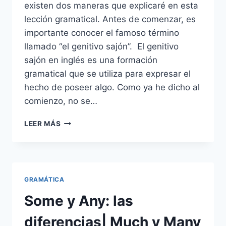
existen dos maneras que explicaré en esta
lección gramatical. Antes de comenzar, es
importante conocer el famoso término
llamado “el genitivo sajón”. El genitivo
sajón en inglés es una formación
gramatical que se utiliza para expresar el
hecho de poseer algo. Como ya he dicho al
comienzo, no se…
EL
LEER MÁS
GENITIVO
SAJÓN
Y
LA
POSESIÓN
GRAMÁTICA
EN
INGLÉS
Some y Any: las
diferencias| Much y Many