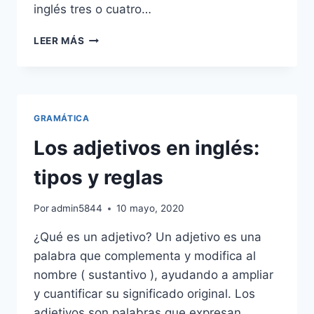
inglés tres o cuatro…
EL
LEER MÁS
VOCABULARIO
DE
LA
FAMILIA
EN
GRAMÁTICA
INGLÉS
(FAMILY
Los adjetivos en inglés:
VOCABULARY
FOR
tipos y reglas
KIDS)
Por
admin5844
10 mayo, 2020
¿Qué es un adjetivo? Un adjetivo es una
palabra que complementa y modifica al
nombre ( sustantivo ), ayudando a ampliar
y cuantificar su significado original. Los
adjetivos son palabras que expresan