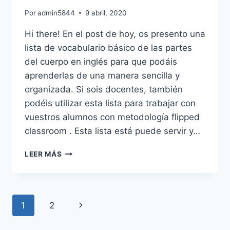
Por
admin5844
9 abril, 2020
Hi there! En el post de hoy, os presento una
lista de vocabulario básico de las partes
del cuerpo en inglés para que podáis
aprenderlas de una manera sencilla y
organizada. Si sois docentes, también
podéis utilizar esta lista para trabajar con
vuestros alumnos con metodología flipped
classroom . Esta lista está puede servir y…
VOCABULARIO
LEER MÁS
DE
LAS
PARTES
DEL
Navegación
Siguiente
1
2
CUERPO
EN
de
página
INGLÉS/BODY