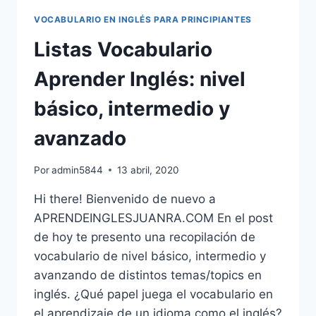
MUCH
VOCABULARIO EN INGLÉS PARA PRINCIPIANTES
Y
MANY
Listas Vocabulario
Aprender Inglés: nivel
básico, intermedio y
avanzado
Por
admin5844
13 abril, 2020
Hi there! Bienvenido de nuevo a
APRENDEINGLESJUANRA.COM En el post
de hoy te presento una recopilación de
vocabulario de nivel básico, intermedio y
avanzando de distintos temas/topics en
inglés. ¿Qué papel juega el vocabulario en
el aprendizaje de un idioma como el inglés?