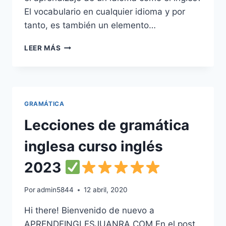
El vocabulario en cualquier idioma y por
tanto, es también un elemento…
LISTAS
LEER MÁS
VOCABULARIO
APRENDER
INGLÉS:
NIVEL
BÁSICO,
GRAMÁTICA
INTERMEDIO
Y
Lecciones de gramática
AVANZADO
inglesa curso inglés
2023
Por
admin5844
12 abril, 2020
Hi there! Bienvenido de nuevo a
APRENDEINGLESJUANRA.COM En el post