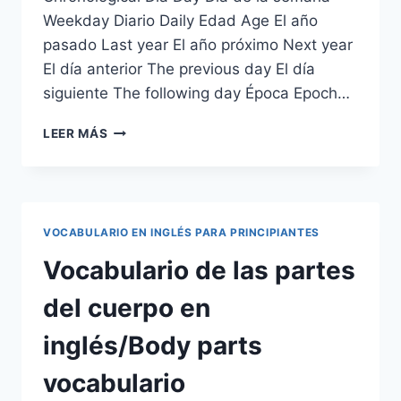
Weekday Diario Daily Edad Age El año
pasado Last year El año próximo Next year
El día anterior The previous day El día
siguiente The following day Época Epoch…
VOCABULARIO
LEER MÁS
SOBRE
PARTES
DEL
DÍA,
MES,
VOCABULARIO EN INGLÉS PARA PRINCIPIANTES
AÑO:
TIEMPO
Vocabulario de las partes
CRONOLÓGICO
EN
del cuerpo en
INGLÉS
inglés/Body parts
vocabulario