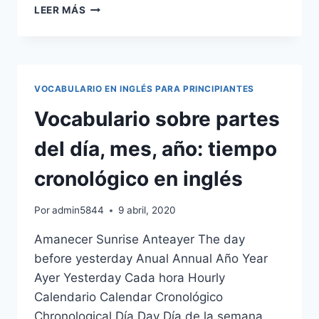
EJERCICIOS
LEER MÁS
DE
INGLÉS
ONLINE
PARA
PRINCIPIANTES:PRIMARIA,
VOCABULARIO EN INGLÉS PARA PRINCIPIANTES
ESO,
BACHILLER.
Vocabulario sobre partes
del día, mes, año: tiempo
cronológico en inglés
Por
admin5844
9 abril, 2020
Amanecer Sunrise Anteayer The day
before yesterday Anual Annual Año Year
Ayer Yesterday Cada hora Hourly
Calendario Calendar Cronológico
Chronological Día Day Día de la semana