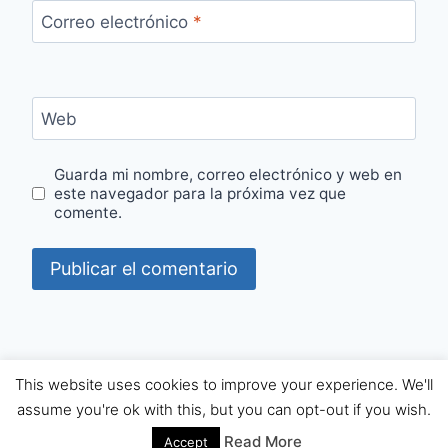
Correo electrónico
*
Web
Guarda mi nombre, correo electrónico y web en
este navegador para la próxima vez que
comente.
© 2026 APRENDE INGLÉS JUANRA - Tema para
This website uses cookies to improve your experience. We'll
WordPress por
Kadence WP
assume you're ok with this, but you can opt-out if you wish.
Read More
Accept