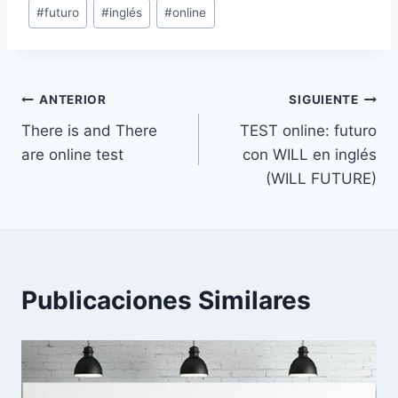
#
futuro
#
inglés
#
online
la
entrada:
Navegación
ANTERIOR
SIGUIENTE
There is and There
TEST online: futuro
de
are online test
con WILL en inglés
entradas
(WILL FUTURE)
Publicaciones Similares