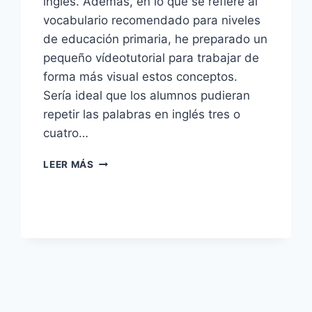
inglés. Además, en lo que se refiere al
vocabulario recomendado para niveles
de educación primaria, he preparado un
pequeño vídeotutorial para trabajar de
forma más visual estos conceptos.
Sería ideal que los alumnos pudieran
repetir las palabras en inglés tres o
cuatro…
EL
LEER MÁS
VOCABULARIO
DE
LA
FAMILIA
EN
INGLÉS
(FAMILY
VOCABULARY
FOR
KIDS)