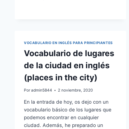
Y
USOS:
THERE
WAS
Y
THERE
WERE
VOCABULARIO EN INGLÉS PARA PRINCIPIANTES
EN
Vocabulario de lugares
INGLÉS
(HABÍA)
de la ciudad en inglés
(places in the city)
Por
admin5844
2 noviembre, 2020
En la entrada de hoy, os dejo con un
vocabulario básico de los lugares que
podemos encontrar en cualquier
ciudad. Además, he preparado un