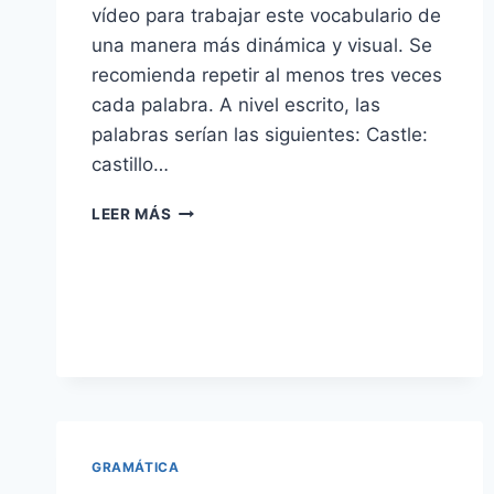
vídeo para trabajar este vocabulario de
una manera más dinámica y visual. Se
recomienda repetir al menos tres veces
cada palabra. A nivel escrito, las
palabras serían las siguientes: Castle:
castillo…
VOCABULARIO
LEER MÁS
DE
LUGARES
DE
LA
CIUDAD
EN
INGLÉS
(PLACES
IN
THE
CITY)
GRAMÁTICA