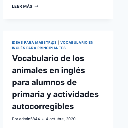
¿CUÁLES
LEER MÁS
SON
LAS
DIFERENCIAS
ENTRE
MUCH
Y
IDEAS PARA MAESTR@S
|
VOCABULARIO EN
MANY?
INGLÉS PARA PRINCIPIANTES
Vocabulario de los
animales en inglés
para alumnos de
primaria y actividades
autocorregibles
Por
admin5844
4 octubre, 2020