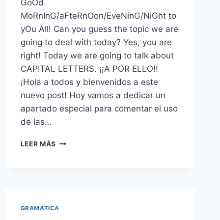
GoOd
MoRnInG/aFteRnOon/EveNinG/NiGht to
yOu All! Can you guess the topic we are
going to deal with today? Yes, you are
right! Today we are going to talk about
CAPITAL LETTERS. ¡¡A POR ELLO!!
¡Hola a todos y bienvenidos a este
nuevo post! Hoy vamos a dedicar un
apartado especial para comentar el uso
de las…
▷
LEER MÁS
EL
USO
DE
LAS
MAYÚSCULAS
EN
GRAMÁTICA
INGLÉS