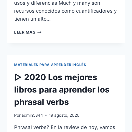
usos y diferencias Much y many son
recursos conocidos como cuantificadores y
tienen un alto…
¿CUÁLES
LEER MÁS
SON
LAS
DIFERENCIAS
ENTRE
MUCH
MATERIALES PARA APRENDER INGLÉS
Y
MANY?
▷ 2020 Los mejores
libros para aprender los
phrasal verbs
Por
admin5844
19 agosto, 2020
Phrasal verbs? En la review de hoy, vamos