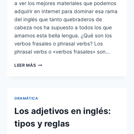
a ver los mejores materiales que podemos
adquirir en internet para dominar esa rama
del inglés que tanto quebraderos de
cabeza nos ha supuesto a todos los que
amamos esta bella lengua. ¿Qué son los
verbos frasales o phrasal verbs? Los
phrasal verbs o «verbos frasales» son…
▷
LEER MÁS
2020
LOS
MEJORES
LIBROS
PARA
GRAMÁTICA
APRENDER
LOS
Los adjetivos en inglés:
PHRASAL
VERBS
tipos y reglas