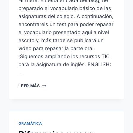
Hi there! En esta entrada del blog, he
preparado el vocabulario básico de las
asignaturas del colegio. A continuación,
encontraréis un test para poder repasar
el vocabulario presentado aquí a nivel
escrito y, más tarde se publicará un
vídeo para repasar la parte oral.
¡Siguemos ampliando los recursos TIC
para la asignatura de inglés. ENGLISH:
…
WRITING:
LEER MÁS
UN
DÍA
EN
EL
COLE
Y
GRAMÁTICA
LAS