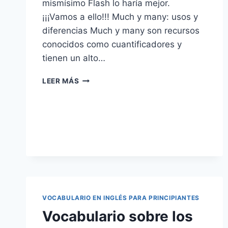
mismísimo Flash lo haría mejor.
¡¡¡Vamos a ello!!! Much y many: usos y
diferencias Much y many son recursos
conocidos como cuantificadores y
tienen un alto…
¿CUÁLES
LEER MÁS
SON
LAS
DIFERENCIAS
ENTRE
MUCH
Y
MANY?
VOCABULARIO EN INGLÉS PARA PRINCIPIANTES
Vocabulario sobre los