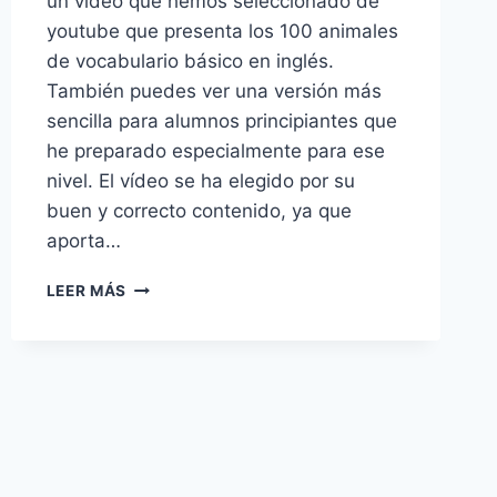
un vídeo que hemos seleccionado de
youtube que presenta los 100 animales
de vocabulario básico en inglés.
También puedes ver una versión más
sencilla para alumnos principiantes que
he preparado especialmente para ese
nivel. El vídeo se ha elegido por su
buen y correcto contenido, ya que
aporta…
VOCABULARIO
LEER MÁS
DE
LOS
ANIMALES
EN
INGLÉS
PARA
ALUMNOS
DE
PRIMARIA