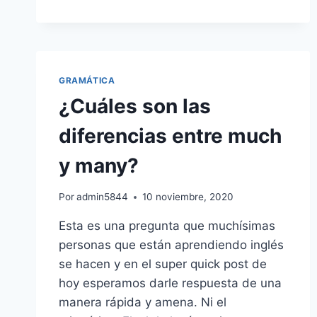
LAS
DIFERENCIAS
ENTRE
IN,
ON
Y
GRAMÁTICA
AT
¿Cuáles son las
EN
INGLÉS
diferencias entre much
(PREPOSICIONES)
✌️
y many?
Por
admin5844
10 noviembre, 2020
Esta es una pregunta que muchísimas
personas que están aprendiendo inglés
se hacen y en el super quick post de
hoy esperamos darle respuesta de una
manera rápida y amena. Ni el