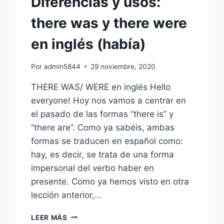
Diferencias y usos:
ASIGNATURAS
EN
there was y there were
INGLÉS.
en inglés (había)
Por
admin5844
29 noviembre, 2020
THERE WAS/ WERE en inglés Hello
everyone! Hoy nos vamos a centrar en
el pasado de las formas “there is” y
“there are”. Como ya sabéis, ambas
formas se traducen en español como:
hay, es decir, se trata de una forma
impersonal del verbo haber en
presente. Como ya hemos visto en otra
lección anterior,…
DIFERENCIAS
LEER MÁS