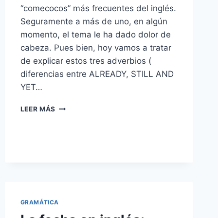
“comecocos” más frecuentes del inglés.
Seguramente a más de uno, en algún
momento, el tema le ha dado dolor de
cabeza. Pues bien, hoy vamos a tratar
de explicar estos tres adverbios (
diferencias entre ALREADY, STILL AND
YET…
▷
LEER MÁS
¿CÓMO
SE
UTILIZAN
ALREADY,
STILL
Y
YET
EN
INGLÉS?
GRAMÁTICA