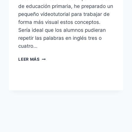
de educación primaria, he preparado un
pequeño vídeotutorial para trabajar de
forma más visual estos conceptos.
Sería ideal que los alumnos pudieran
repetir las palabras en inglés tres o
cuatro…
EL
LEER MÁS
VOCABULARIO
DE
LA
FAMILIA
EN
INGLÉS
(FAMILY
VOCABULARY
FOR
KIDS)