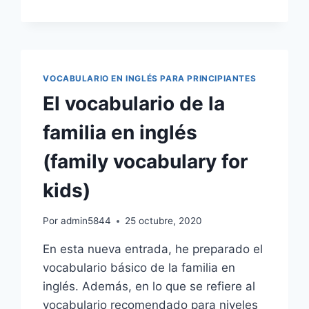
Y
USOS:
THERE
WAS
Y
THERE
VOCABULARIO EN INGLÉS PARA PRINCIPIANTES
WERE
El vocabulario de la
EN
INGLÉS
familia en inglés
(HABÍA)
(family vocabulary for
kids)
Por
admin5844
25 octubre, 2020
En esta nueva entrada, he preparado el
vocabulario básico de la familia en
inglés. Además, en lo que se refiere al
vocabulario recomendado para niveles